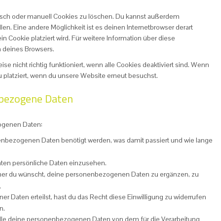
sch oder manuell Cookies zu löschen. Du kannst außerdem
llen. Eine andere Möglichkeit ist es deinen Internetbrowser derart
in Cookie platziert wird. Für weitere Information über diese
n deines Browsers.
e nicht richtig funktioniert, wenn alle Cookies deaktiviert sind. Wenn
 platziert, wenn du unsere Website erneut besuchst.
nbezogene Daten
ogenen Daten:
enbezogenen Daten benötigt werden, was damit passiert und wie lange
nten persönliche Daten einzusehen.
mmer du wünscht, deine personenbezogenen Daten zu ergänzen, zu
.
er Daten erteilst, hast du das Recht diese Einwilligung zu widerrufen
n.
 alle deine personenbezogenen Daten von dem für die Verarbeitung